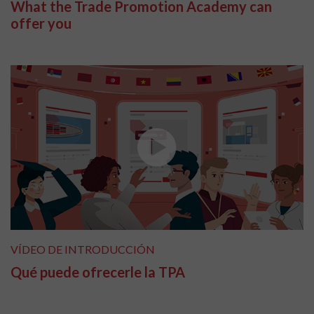
What the Trade Promotion Academy can
offer you
VÍDEO DE INTRODUCCIÓN
Qué puede ofrecerle la TPA