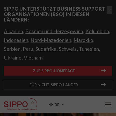
SIPPO UNTERSTÜTZT BUSINESS SUPPORT
ORGANISATIONEN (BSO) IN DIESEN
LÄNDERN:
,
,
,
Albanien
Bosnien und Herzegowina
Kolumbien
,
,
,
Indonesien
Nord-Mazedonien
Marokko
,
,
,
,
,
Serbien
Peru
Südafrika
Schweiz
Tunesien
,
Ukraine
Vietnam
ZUR SIPPO-HOMEPAGE
FÜR NICHT-SIPPO-LÄNDER
DE