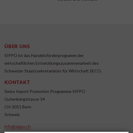
ÜBER UNS
SIPPO ist das Handelsförderprogramm der
wirtschaftlichen Entwicklungszusammenarbeit des
Schweizer Staatssekretariates für Wirtschaft SECO.
KONTAKT
Swiss Import Promotion Programme SIPPO
Gutenbergstrasse 14
CH-3011 Bern
Schweiz
info@sippo.ch