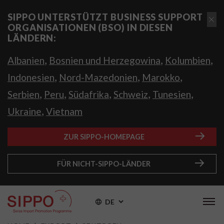
SIPPO UNTERSTÜTZT BUSINESS SUPPORT
ORGANISATIONEN (BSO) IN DIESEN
LÄNDERN:
,
,
,
Albanien
Bosnien und Herzegowina
Kolumbien
,
,
,
Indonesien
Nord-Mazedonien
Marokko
,
,
,
,
,
Serbien
Peru
Südafrika
Schweiz
Tunesien
,
Ukraine
Vietnam
ZUR SIPPO-HOMEPAGE
FÜR NICHT-SIPPO-LÄNDER
DE