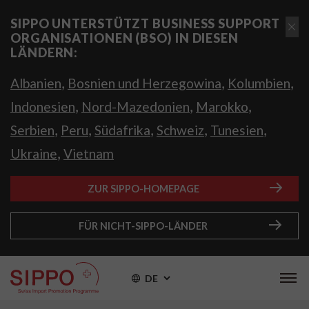
SIPPO UNTERSTÜTZT BUSINESS SUPPORT
ORGANISATIONEN (BSO) IN DIESEN
LÄNDERN:
,
,
,
Albanien
Bosnien und Herzegowina
Kolumbien
,
,
,
Indonesien
Nord-Mazedonien
Marokko
,
,
,
,
,
Serbien
Peru
Südafrika
Schweiz
Tunesien
,
Ukraine
Vietnam
ZUR SIPPO-HOMEPAGE
FÜR NICHT-SIPPO-LÄNDER
DE