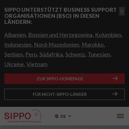
SIPPO UNTERSTÜTZT BUSINESS SUPPORT
ORGANISATIONEN (BSO) IN DIESEN
LÄNDERN:
,
,
,
Albanien
Bosnien und Herzegowina
Kolumbien
,
,
,
Indonesien
Nord-Mazedonien
Marokko
,
,
,
,
,
Serbien
Peru
Südafrika
Schweiz
Tunesien
,
Ukraine
Vietnam
ZUR SIPPO-HOMEPAGE
FÜR NICHT-SIPPO-LÄNDER
DE