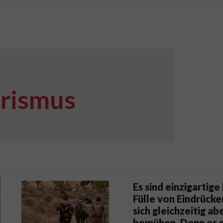
urismus
Es sind einzigartige
Fülle von Eindrücke
sich gleichzeitig a
bemühen. Denn es 