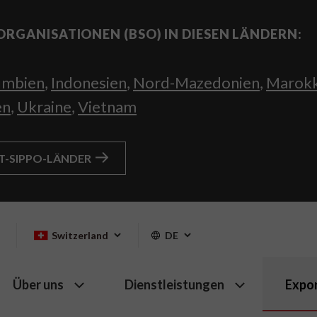
ORGANISATIONEN (BSO) IN DIESEN LÄNDERN:
umbien
,
Indonesien
,
Nord-Mazedonien
,
Marok
en
,
Ukraine
,
Vietnam
HT-SIPPO-LÄNDER
Switzerland
DE
Über uns
Dienstleistungen
Expo