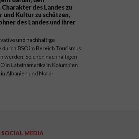
 Charakter des Landes zu
 und Kultur zu schützen,
hner des Landes und ihrer
vative und nachhaltige
e durch BSO im Bereich Tourismus
en werden. Solchen nachhaltigen
O in Lateinamerika in Kolumbien
 in Albanien und Nord-
SOCIAL MEDIA