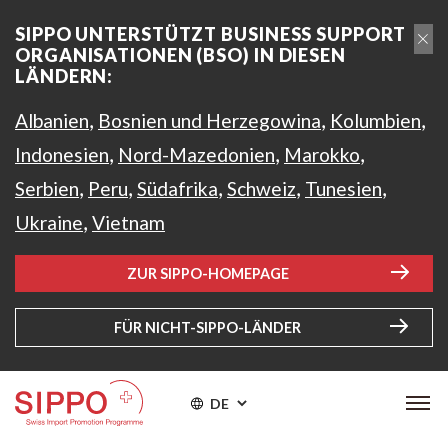
SIPPO UNTERSTÜTZT BUSINESS SUPPORT
ORGANISATIONEN (BSO) IN DIESEN
LÄNDERN:
,
,
,
Albanien
Bosnien und Herzegowina
Kolumbien
,
,
,
Indonesien
Nord-Mazedonien
Marokko
,
,
,
,
,
Serbien
Peru
Südafrika
Schweiz
Tunesien
,
Ukraine
Vietnam
ZUR SIPPO-HOMEPAGE
FÜR NICHT-SIPPO-LÄNDER
DE