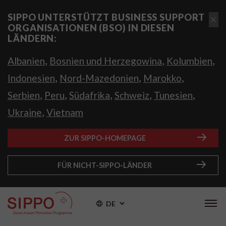
SIPPO UNTERSTÜTZT BUSINESS SUPPORT
ORGANISATIONEN (BSO) IN DIESEN
LÄNDERN:
,
,
,
Albanien
Bosnien und Herzegowina
Kolumbien
,
,
,
Indonesien
Nord-Mazedonien
Marokko
,
,
,
,
,
Serbien
Peru
Südafrika
Schweiz
Tunesien
,
Ukraine
Vietnam
ZUR SIPPO-HOMEPAGE
FÜR NICHT-SIPPO-LÄNDER
DE