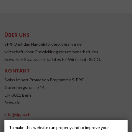
ÜBER UNS
SIPPO ist das Handelsförderprogramm der
wirtschaftlichen Entwicklungszusammenarbeit des
Schweizer Staatssekretariates für Wirtschaft SECO.
KONTAKT
Swiss Import Promotion Programme SIPPO
Gutenbergstrasse 14
CH-3011 Bern
Schweiz
info@sippo.ch
www.sippo.ch
To make this website run properly and to improve your