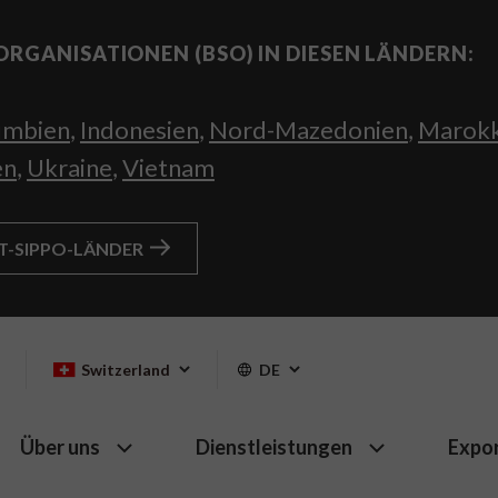
ORGANISATIONEN (BSO) IN DIESEN LÄNDERN:
umbien
,
Indonesien
,
Nord-Mazedonien
,
Marok
en
,
Ukraine
,
Vietnam
HT-SIPPO-LÄNDER
Switzerland
DE
Über uns
Dienstleistungen
Expo