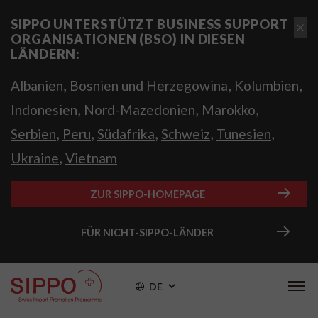
SIPPO UNTERSTÜTZT BUSINESS SUPPORT
ORGANISATIONEN (BSO) IN DIESEN
LÄNDERN:
,
,
,
Albanien
Bosnien und Herzegowina
Kolumbien
,
,
,
Indonesien
Nord-Mazedonien
Marokko
,
,
,
,
,
Serbien
Peru
Südafrika
Schweiz
Tunesien
,
Ukraine
Vietnam
ZUR SIPPO-HOMEPAGE
FÜR NICHT-SIPPO-LÄNDER
DE