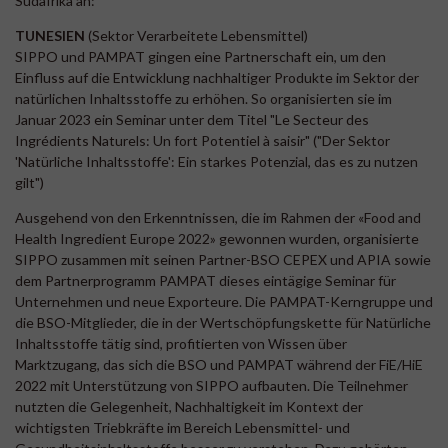
Südafrika an:
TUNESIEN
(Sektor Verarbeitete Lebensmittel)
SIPPO und PAMPAT gingen eine Partnerschaft ein, um den
Einfluss auf die Entwicklung nachhaltiger Produkte im Sektor der
natürlichen Inhaltsstoffe zu erhöhen. So organisierten sie im
Januar 2023 ein Seminar unter dem Titel "Le Secteur des
Ingrédients Naturels: Un fort Potentiel à saisir" ("Der Sektor
'Natürliche Inhaltsstoffe': Ein starkes Potenzial, das es zu nutzen
gilt")
Ausgehend von den Erkenntnissen, die im Rahmen der «Food and
Health Ingredient Europe 2022» gewonnen wurden, organisierte
SIPPO zusammen mit seinen Partner-BSO CEPEX und APIA sowie
dem Partnerprogramm PAMPAT dieses eintägige Seminar für
Unternehmen und neue Exporteure. Die PAMPAT-Kerngruppe und
die BSO-Mitglieder, die in der Wertschöpfungskette für Natürliche
Inhaltsstoffe tätig sind, profitierten von Wissen über
Marktzugang, das sich die BSO und PAMPAT während der FiE/HiE
2022 mit Unterstützung von SIPPO aufbauten. Die Teilnehmer
nutzten die Gelegenheit, Nachhaltigkeit im Kontext der
wichtigsten Triebkräfte im Bereich Lebensmittel- und