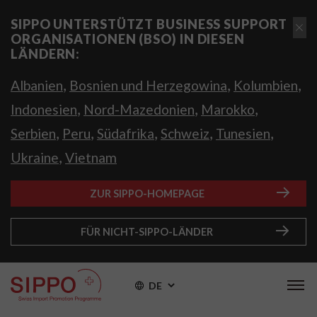
SIPPO UNTERSTÜTZT BUSINESS SUPPORT
ORGANISATIONEN (BSO) IN DIESEN
LÄNDERN:
,
,
,
Albanien
Bosnien und Herzegowina
Kolumbien
,
,
,
Indonesien
Nord-Mazedonien
Marokko
,
,
,
,
,
Serbien
Peru
Südafrika
Schweiz
Tunesien
,
Ukraine
Vietnam
ZUR SIPPO-HOMEPAGE
FÜR NICHT-SIPPO-LÄNDER
DE