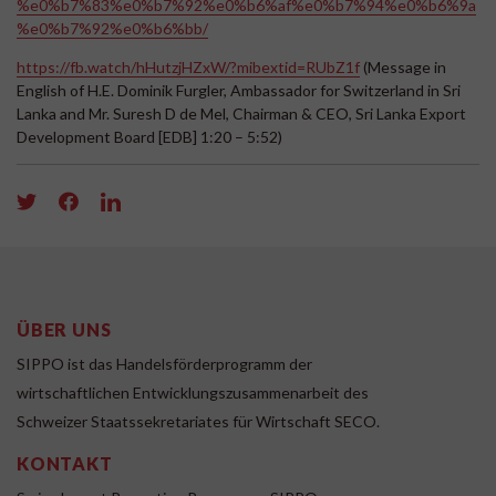
%e0%b7%83%e0%b7%92%e0%b6%af%e0%b7%94%e0%b6%9a
%e0%b7%92%e0%b6%bb/
https://fb.watch/hHutzjHZxW/?mibextid=RUbZ1f
(Message in
English of H.E. Dominik Furgler, Ambassador for Switzerland in Sri
Lanka and Mr. Suresh D de Mel, Chairman & CEO, Sri Lanka Export
Development Board [EDB] 1:20 – 5:52)
ÜBER UNS
SIPPO ist das Handelsförderprogramm der
wirtschaftlichen Entwicklungszusammenarbeit des
Schweizer Staatssekretariates für Wirtschaft SECO.
KONTAKT