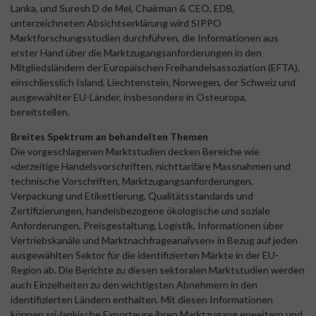
Lanka, und Suresh D de Mel, Chairman & CEO, EDB,
unterzeichneten Absichtserklärung wird SIPPO
Marktforschungsstudien durchführen, die Informationen aus
erster Hand über die Marktzugangsanforderungen in den
Mitgliedsländern der Europäischen Freihandelsassoziation (EFTA),
einschliesslich Island, Liechtenstein, Norwegen, der Schweiz und
ausgewählter EU-Länder, insbesondere in Osteuropa,
bereitstellen.
Breites Spektrum an behandelten Themen
Die vorgeschlagenen Marktstudien decken Bereiche wie
«derzeitige Handelsvorschriften, nichttarifäre Massnahmen und
technische Vorschriften, Marktzugangsanforderungen,
Verpackung und Etikettierung, Qualitätsstandards und
Zertifizierungen, handelsbezogene ökologische und soziale
Anforderungen, Preisgestaltung, Logistik, Informationen über
Vertriebskanäle und Marktnachfrageanalysen» in Bezug auf jeden
ausgewählten Sektor für die identifizierten Märkte in der EU-
Region ab. Die Berichte zu diesen sektoralen Marktstudien werden
auch Einzelheiten zu den wichtigsten Abnehmern in den
identifizierten Ländern enthalten. Mit diesen Informationen
können sri-lankische Exporteure ihren Marktzugang erweitern und