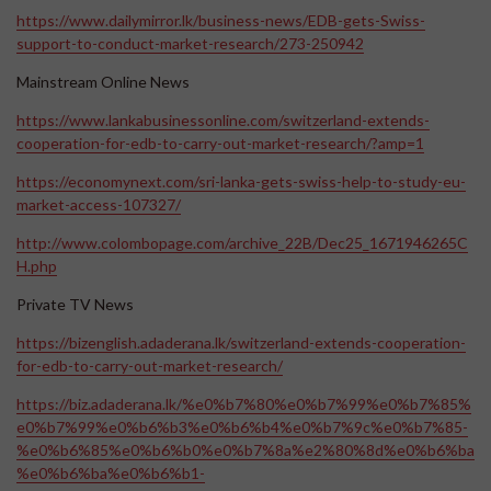
https://www.dailymirror.lk/business-news/EDB-gets-Swiss-
support-to-conduct-market-research/273-250942
Mainstream Online News
https://www.lankabusinessonline.com/switzerland-extends-
cooperation-for-edb-to-carry-out-market-research/?amp=1
https://economynext.com/sri-lanka-gets-swiss-help-to-study-eu-
market-access-107327/
http://www.colombopage.com/archive_22B/Dec25_1671946265C
H.php
Private TV News
https://bizenglish.adaderana.lk/switzerland-extends-cooperation-
for-edb-to-carry-out-market-research/
https://biz.adaderana.lk/%e0%b7%80%e0%b7%99%e0%b7%85%
e0%b7%99%e0%b6%b3%e0%b6%b4%e0%b7%9c%e0%b7%85-
%e0%b6%85%e0%b6%b0%e0%b7%8a%e2%80%8d%e0%b6%ba
%e0%b6%ba%e0%b6%b1-