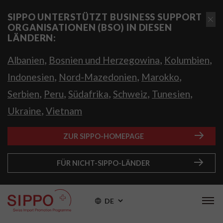
SIPPO UNTERSTÜTZT BUSINESS SUPPORT
ORGANISATIONEN (BSO) IN DIESEN
LÄNDERN:
,
,
,
Albanien
Bosnien und Herzegowina
Kolumbien
,
,
,
Indonesien
Nord-Mazedonien
Marokko
,
,
,
,
,
Serbien
Peru
Südafrika
Schweiz
Tunesien
,
Ukraine
Vietnam
ZUR SIPPO-HOMEPAGE
FÜR NICHT-SIPPO-LÄNDER
DE