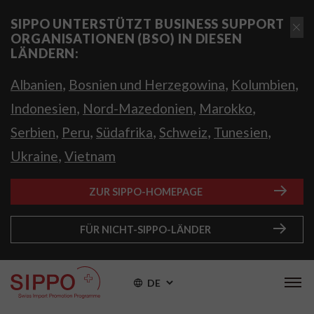
SIPPO UNTERSTÜTZT BUSINESS SUPPORT
ORGANISATIONEN (BSO) IN DIESEN
LÄNDERN:
,
,
,
Albanien
Bosnien und Herzegowina
Kolumbien
,
,
,
Indonesien
Nord-Mazedonien
Marokko
,
,
,
,
,
Serbien
Peru
Südafrika
Schweiz
Tunesien
,
Ukraine
Vietnam
ZUR SIPPO-HOMEPAGE
FÜR NICHT-SIPPO-LÄNDER
DE