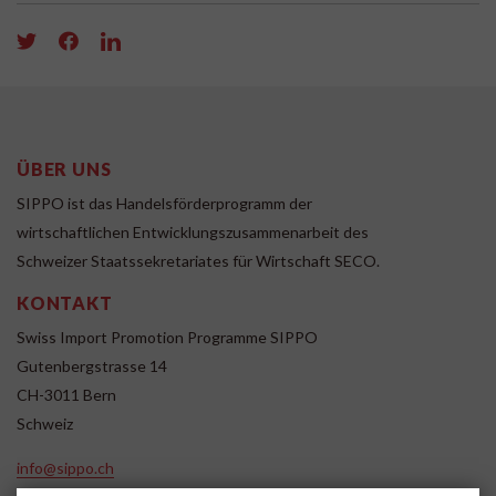
ÜBER UNS
SIPPO ist das Handelsförderprogramm der
wirtschaftlichen Entwicklungszusammenarbeit des
Schweizer Staatssekretariates für Wirtschaft SECO.
KONTAKT
Swiss Import Promotion Programme SIPPO
Gutenbergstrasse 14
CH-3011 Bern
Schweiz
info@sippo.ch