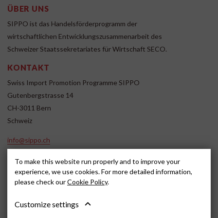
ÜBER UNS
SIPPO ist das Handelsförderprogramm der
wirtschaftlichen Entwicklungszusammenarbeit des
Schweizer Staatssekretariates für Wirtschaft SECO.
KONTAKT
Swiss Import Promotion Programme SIPPO
Gutenbergstrasse 14
CH-3011 Bern
Schweiz
info@sippo.ch
www.sippo.ch
To make this website run properly and to improve your
SOCIAL MEDIA
experience, we use cookies. For more detailed information,
please check our
Cookie Policy
.
Customize settings