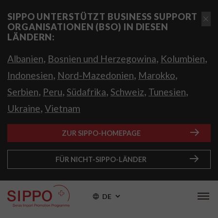
SIPPO UNTERSTÜTZT BUSINESS SUPPORT
ORGANISATIONEN (BSO) IN DIESEN
LÄNDERN:
,
,
,
Albanien
Bosnien und Herzegowina
Kolumbien
,
,
,
Indonesien
Nord-Mazedonien
Marokko
,
,
,
,
,
Serbien
Peru
Südafrika
Schweiz
Tunesien
,
Ukraine
Vietnam
ZUR SIPPO-HOMEPAGE
FÜR NICHT-SIPPO-LÄNDER
DE