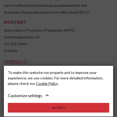
wirtschaftlichen Entwicklungszusammenarbeit des
Schweizer Staatssekretariates für Wirtschaft SECO.
KONTAKT
Swiss Import Promotion Programme SIPPO
Gutenbergstrasse 14
CH-3011 Bern
Schweiz
info@sippo.ch
www.sippo.ch
To make this website run properly and to improve your
SOCIAL MEDIA
experience, we use cookies. For more detailed information,
please check our
Cookie Policy
.
Customize settings
Impressum
Disclaimer
2022, SIPPO
ACCEPT
Schweiz
Cookie settings