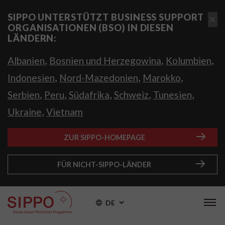
SIPPO UNTERSTÜTZT BUSINESS SUPPORT
ORGANISATIONEN (BSO) IN DIESEN
LÄNDERN:
,
,
,
Albanien
Bosnien und Herzegowina
Kolumbien
,
,
,
Indonesien
Nord-Mazedonien
Marokko
,
,
,
,
,
Serbien
Peru
Südafrika
Schweiz
Tunesien
,
Ukraine
Vietnam
ZUR SIPPO-HOMEPAGE
FÜR NICHT-SIPPO-LÄNDER
DE